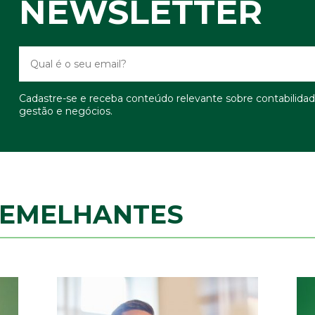
NEWSLETTER
Cadastre-se e receba conteúdo relevante sobre contabilidad
gestão e negócios.
SEMELHANTES