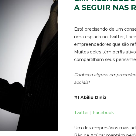
A SEGUIR NAS 
Está precisando de um conse
uma espiada no Twitter, Fac
empreendedores que são refe
Muitos deles têm perfis ativos
compartilham seus pensamen
Conheça alguns empreendedo
sociais!
#1 Abilio Diniz
Twitter
|
Facebook
Um dos empresários mais adm
Pão de Açúcar mantém perfi