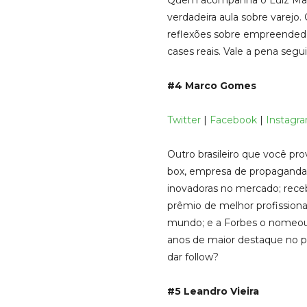
Quem acompanha o Luiz Mar
verdadeira aula sobre varejo. 
reflexões sobre empreendedo
cases reais. Vale a pena segui
#4 Marco Gomes
Twitter
|
Facebook
|
Instagr
Outro brasileiro que você p
box, empresa de propaganda
inovadoras no mercado; rec
prêmio de melhor profissiona
mundo; e a Forbes o nomeo
anos de maior destaque no paí
dar follow?
#5 Leandro Vieira