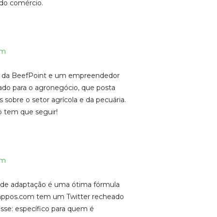
do comércio.
am
or da BeefPoint e um empreendedor
tado para o agronegócio, que posta
obre o setor agrícola e da pecuária.
 tem que seguir!
am
e de adaptação é uma ótima fórmula
Zappos.com tem um Twitter recheado
sse: específico para quem é