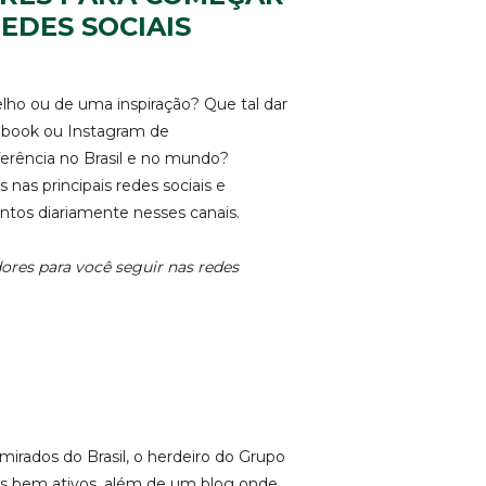
REDES SOCIAIS
lho ou de uma inspiração? Que tal dar
ebook ou Instagram de
rência no Brasil e no mundo?
 nas principais redes sociais e
tos diariamente nesses canais.
res para você seguir nas redes
irados do Brasil, o herdeiro do Grupo
s bem ativos, além de um blog onde