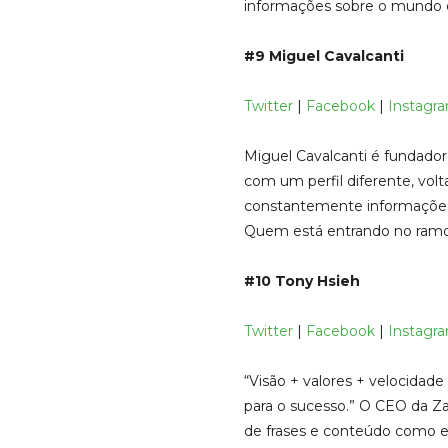
informações sobre o mundo 
#9 Miguel Cavalcanti
Twitter
|
Facebook
|
Instagr
Miguel Cavalcanti é fundad
com um perfil diferente, vol
constantemente informações s
Quem está entrando no ramo
#10 Tony Hsieh
Twitter
|
Facebook
|
Instagr
“Visão + valores + velocidad
para o sucesso.” O CEO da 
de frases e conteúdo como e