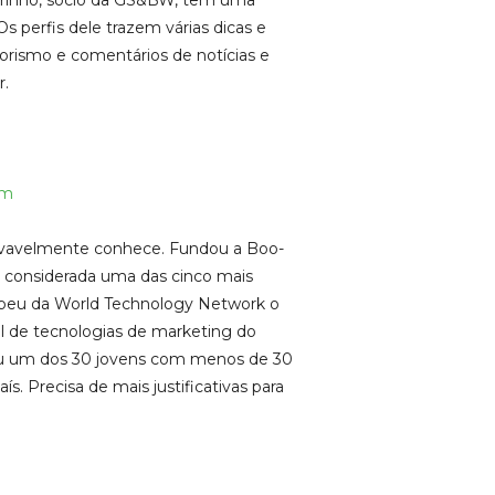
inho, sócio da GS&BW, tem uma
Os perfis dele trazem várias dicas e
rismo e comentários de notícias e
r.
am
rovavelmente conhece. Fundou a Boo-
 considerada uma das cinco mais
ebeu da World Technology Network o
l de tecnologias de marketing do
u um dos 30 jovens com menos de 30
s. Precisa de mais justificativas para