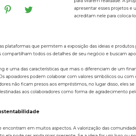
para virarem realidade. A pro
apresentar esses projetos e 
acreditam nele para coloca-lo
tas plataformas que permitem a exposição das ideias e produtos 
es compartilham todos os detalhes de seu negócio e buscam apo
g e uma das características que mais o diferenciam de um fi
s. Os apoiadores podem colaborar com valores simbólicos ou com
riadores não ficam presos aos empréstimos, no lugar disso, eles
estinadas aos colaboradores como forma de agradecimento pelo 
ustentabilidade
 se encontram em muitos aspectos. A valorização das comunid
o ela pode ser ainda mais presente. Se a ideia for um livro ou pr