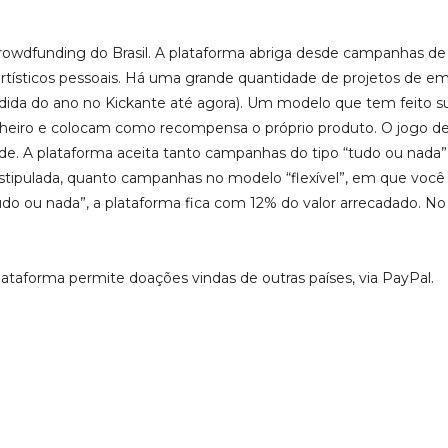
crowdfunding do Brasil. A plataforma abriga desde campanhas
artísticos pessoais. Há uma grande quantidade de projetos de e
da do ano no Kickante até agora). Um modelo que tem feito su
iro e colocam como recompensa o próprio produto. O jogo de t
ade. A plataforma aceita tanto campanhas do tipo “tudo ou nada
estipulada, quanto campanhas no modelo “flexível”, em que voc
udo ou nada”, a plataforma fica com 12% do valor arrecadado. No
taforma permite doações vindas de outras países, via PayPal.