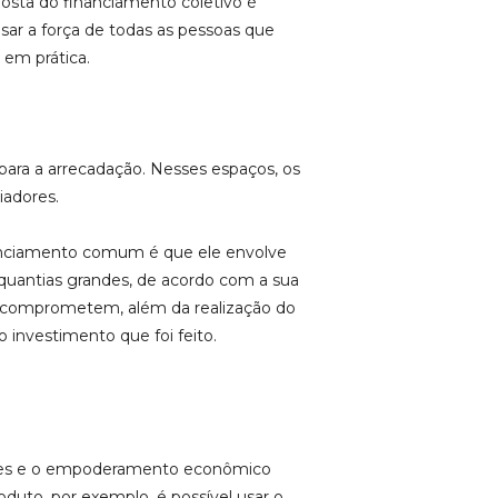
posta do financiamento coletivo é
usar a força de todas as pessoas que
 em prática.
para a arrecadação. Nesses espaços, os
iadores.
nanciamento comum é que ele envolve
 quantias grandes, de acordo com a sua
 se comprometem, além da realização do
investimento que foi feito.
ades e o empoderamento econômico
oduto, por exemplo, é possível usar o