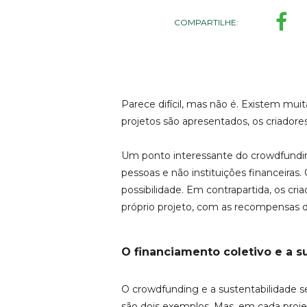
COMPARTILHE:
Parece difícil, mas não é. Existem mui
projetos são apresentados, os criador
Um ponto interessante do crowdfundin
pessoas e não instituições financeira
possibilidade. Em contrapartida, os c
próprio projeto, com as recompensas d
O financiamento coletivo e a s
O crowdfunding e a sustentabilidade
são dois exemplos. Mas, em cada projet