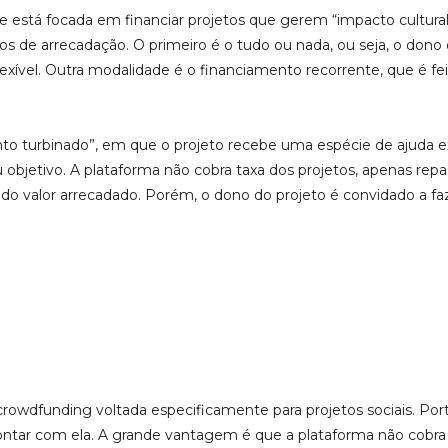
está focada em financiar projetos que gerem “impacto cultural,
 de arrecadação. O primeiro é o tudo ou nada, ou seja, o dono do
xível. Outra modalidade é o financiamento recorrente, que é fei
nto turbinado”, em que o projeto recebe uma espécie de ajuda ex
u objetivo. A plataforma não cobra taxa dos projetos, apenas rep
 do valor arrecadado. Porém, o dono do projeto é convidado a fa
rowdfunding voltada especificamente para projetos sociais. Por
ontar com ela. A grande vantagem é que a plataforma não cobra t