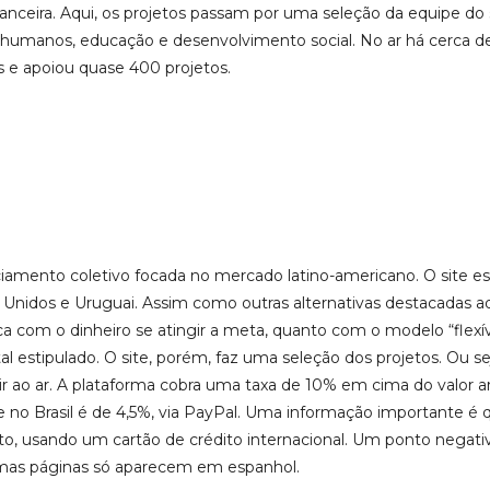
nanceira. Aqui, os projetos passam por uma seleção da equipe do 
os humanos, educação e desenvolvimento social. No ar há cerca de
 e apoiou quase 400 projetos.
amento coletivo focada no mercado latino-americano. O site es
os Unidos e Uruguai. Assim como outras alternativas destacadas a
ca com o dinheiro se atingir a meta, quanto com o modelo “flexí
 estipulado. O site, porém, faz uma seleção dos projetos. Ou seja
r ao ar. A plataforma cobra uma taxa de 10% em cima do valor ar
ue no Brasil é de 4,5%, via PayPal. Uma informação importante é
to, usando um cartão de crédito internacional. Um ponto negativ
umas páginas só aparecem em espanhol.