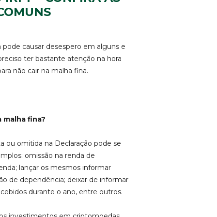
 COMUNS
a pode causar desespero em alguns e
preciso ter bastante atenção na hora
a não cair na malha fina.
 malha fina?
ta ou omitida na Declaração pode se
xemplos: omissão na renda de
renda; lançar os mesmos informar
ão de dependência; deixar de informar
cebidos durante o ano, entre outros.
 os investimentos em criptomoedas.