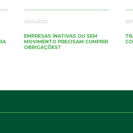
05/04/2022
25/
EMPRESAS INATIVAS OU SEM
TR
RA
MOVIMENTO PRECISAM CUMPRIR
CO
OBRIGAÇÕES?