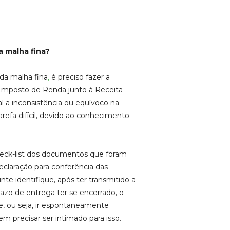
na
malha fina?
 da malha fina
,
é preciso fazer a
 Imposto de Renda junto à Receita
l a inconsistência ou equívoco na
arefa difícil, devido ao conhecimento
eck-list dos documentos que foram
claração para conferência das
nte identifique, após ter transmitido a
razo de entrega ter se encerrado, o
se, ou seja, ir espontaneamente
em precisar ser intimado para isso.