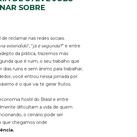
INAR SOBRE
 de reclamar nas redes sociais.
ana extendido
“, “
já é segunda?
” e entre
adepto da prática, trazemos más
egunda que é ruim, o seu trabalho que
r dias ruins e sem ânimo para trabalhar,
dor, você entrou nessa jornada por
áximo é o que vai te gerar frutos.
onomia hostil do Brasil e entre
almente dificultam a vida de quem
uncionando, o cenário pode ser
to que chegamos onde
iência.