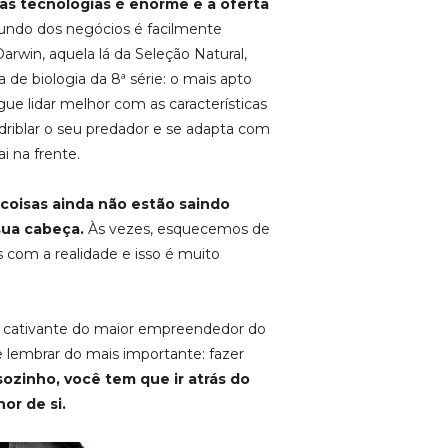
s tecnologias é enorme e a oferta
do dos negócios é facilmente
rwin, aquela lá da Seleção Natural,
de biologia da 8ª série: o mais apto
ue lidar melhor com as características
driblar o seu predador e se adapta com
i na frente.
coisas ainda não estão saindo
sua cabeça.
Às vezes, esquecemos de
s com a realidade e isso é muito
 e cativante do maior empreendedor do
e lembrar do mais importante: fazer
ozinho, você tem que ir atrás do
or de si.