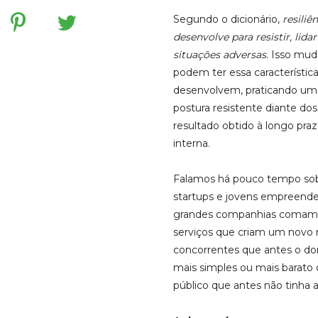
Segundo o dicionário,
resiliê
desenvolve para resistir, lid
situações adversas
. Isso mu
podem ter essa característica
desenvolvem, praticando um
postura resistente diante do
resultado obtido à longo prazo
interna.
Falamos há pouco tempo sob
startups e jovens empreend
grandes companhias comam p
serviços que criam um novo 
concorrentes que antes o d
mais simples ou mais barato
público que antes não tinha 