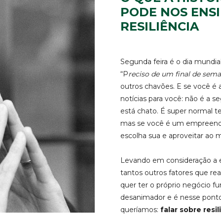
PODE NOS ENS
RESILIÊNCIA
Segunda feira é o dia mundial
“P
reciso de um final de sem
outros chavões. E se você é 
notícias para você: não é a s
está chato. É super normal te
mas se você é um empreende
escolha sua e aproveitar ao m
Levando em consideração a ec
tantos outros fatores que re
quer ter o próprio negócio f
desanimador e é nesse pon
queríamos:
falar sobre resil