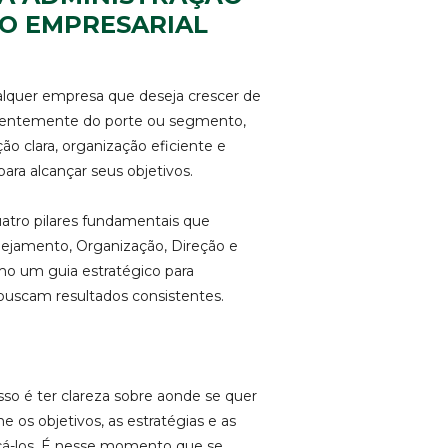
SO EMPRESARIAL
alquer empresa que deseja crescer de
dentemente do porte ou segmento,
ão clara, organização eficiente e
a alcançar seus objetivos.
atro pilares fundamentais que
nejamento, Organização, Direção e
mo um guia estratégico para
buscam resultados consistentes.
sso é ter clareza sobre aonde se quer
 os objetivos, as estratégias e as
nçá-los. É nesse momento que se