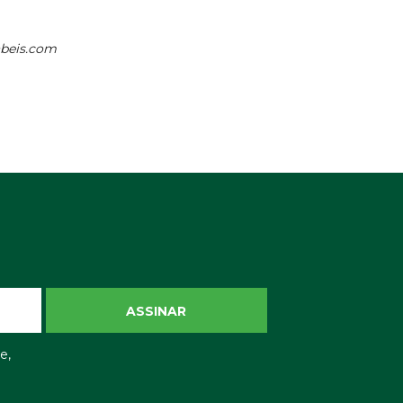
abeis.com
ASSINAR
e,