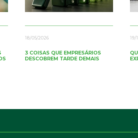
18/05/2026
19/
S
3 COISAS QUE EMPRESÁRIOS
QU
OS
DESCOBREM TARDE DEMAIS
EX