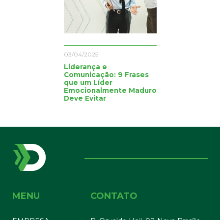
03/04/2025
Liderança e
Comunicação: 9 Frases
que um Líder
Emocionalmente Maduro
Deve Evitar
MENU
CONTATO