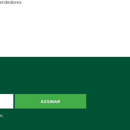
endedores.
ASSINAR
e,