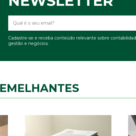
NEWSLETTER
Cadastre-se e receba conteúdo relevante sobre contabilidad
gestão e negócios.
SEMELHANTES