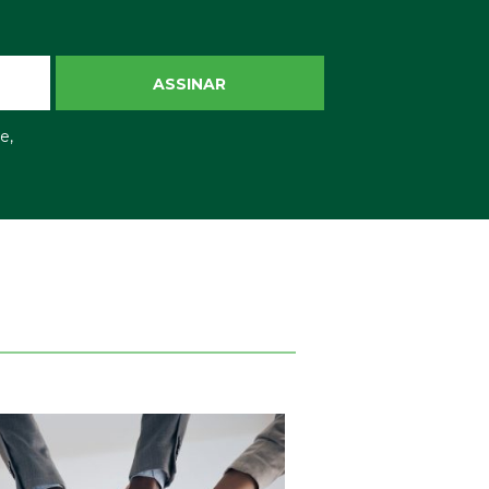
ASSINAR
e,